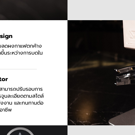
sign
่วยลดผงกาแฟตกค้าง
ิดขึ้นระหว่างการบดใน
tor
ี่สามารถปรับรอบการ
รจูนละเอียดตามสไตล์
ังงาน และทนทานต่อ
ออาชีพ