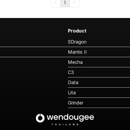
1
Product
SDragon
Mantis II
Mecha
C3
Data
Lita
Grinder